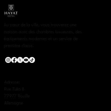
Au cœur de la ville, vous trouverez une
maison avec des chambres luxueuses, des
équipements modernes et un service de
première classe.
CONTACT:
Adresse:
Rue Tulla 8
77977 Rouille
Allemagne