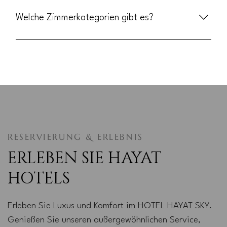
Das Hotel kombiniert modernen Komfort und stilvolle Zimmer
mit einer hervorragenden Lage nahe Freizeit-Highlights wie
Welche Zimmerkategorien gibt es?
dem Europa-Park und Rulantica. Es verfügt über Restaurant
& Bar auf dem Dach, kostenfreies WLAN, Parkplätze und ein
Es gibt unter anderem Doppelzimmer, Familienzimmer und
reichhaltiges Frühstücksbuffet.
Junior Suiten – alle modern eingerichtet mit Klimaanlage,
WLAN und Komfort-Ausstattung.
RESERVIERUNG & ERLEBNIS
ERLEBEN SIE HAYAT
HOTELS
Erleben Sie Luxus und Komfort im HOTEL HAYAT SKY.
Genießen Sie unseren außergewöhnlichen Service,