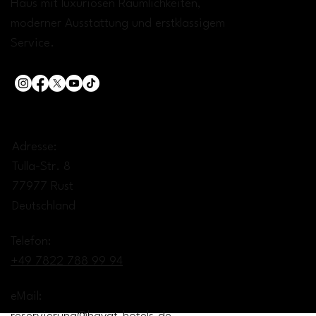
Haus mit luxuriösen Räumlichkeiten,
moderner Ausstattung und erstklassigem
Service.
KONTAKT:
Adresse:
Tulla-Str. 8
77977 Rust
Deutschland
Telefon:
+49 7822 788 99 94
eMail: