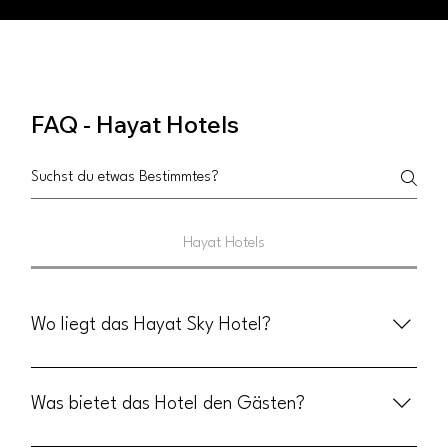
FAQ - Hayat Hotels
Hayat Hotels
Wo liegt das Hayat Sky Hotel?
Das Hayat Sky Hotel liegt in der Tullastraße 8 in 77977 Rust,
Deutschland, nur wenige Gehminuten vom Europa-Park und
Was bietet das Hotel den Gästen?
Rulantica entfernt. ( Anfahrtsbeschreibung )